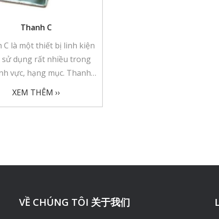
Thanh C
C là một thiết bị linh kiện
 sử dụng rất nhiều trong
linh vực, hạng mục. Thanh
g đa năng với bản chất là
XEM THÊM ››
thép được kết hợp với các
 bị khác để tạo khung, làm
á đỡ cho các công trình.
hất liệu là được làm bằng
oại nên vật liệu được thừa
 đầy đủ các tính chất vốn
a kim loại như: cứng, chắc
, bền, khả năng chịu mài
VỀ CHÚNG TÔI 关于我们
mòn cao.