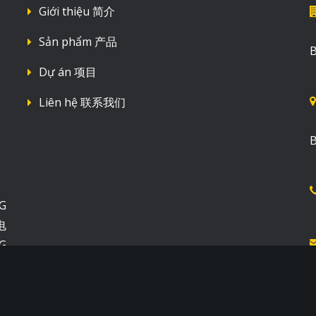
được nhiệt độ cao, không
Giới thiệu 简介
hay tạo ra khói độc khi có
Sản phẩm 产品
ỏa hoạn hoặc cháy nổ.
B
ả năng chống ăn mòn được
Dự án 项目
à ở mức cao. Một số axit sẽ
Liên hệ 联系我们
không tác động được.
 chống đa năng sẽ không
B
n dạng hoặc gãy khi có lực
ụng vào. Hoàn toàn không
nh hưởng của các tác nhân
rường lên nó. Không bị rỉ
G
eo thời gian, hệ số giãn nở
电
và khả năng thích ứng với
G
ôi trường và vị trí lắp đặt.
Y
U
Ử