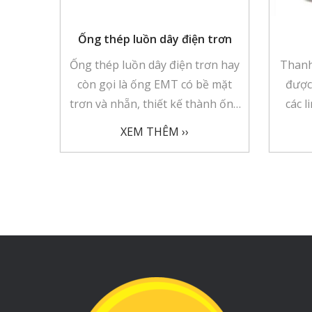
Ống thép luồn dây điện trơn
Ống thép luồn dây điện trơn hay
Thanh 
còn gọi là ống EMT có bề mặt
được
trơn và nhẵn, thiết kế thành ống
các 
mỏng và có trọng lượng nhẹ,
chốn
XEM THÊM ››
được mài nhẵn via hai đầu ống.
khung 
Kiểu ống này rất thích hợp dùng
thiết
cho lắp đặt đường dây điện âm
gi
trần bê tông hoặc âm tường vì có
Với c
khả năng uốn tốt, chịu áp lực cao
kim l
và có tính thẩm mỹ.
hưởng
có củ
chắn