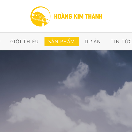
Ủ
GIỚI THIỆU
SẢN PHẨM
DỰ ÁN
TIN TỨC