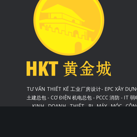
Chịu 
cháy 
h
Có kh
coi l
Thanh
bị biế
tác d
chịu ả
môi t
TƯ VẤN THIẾT KẾ 工业厂房设计- EPC XÂY DỰN
sét th
土建总包 - CƠ ĐIỆN 机电总包 - PCCC 消防 - IT 弱
thấp 
- KINH DOANH THIẾT BỊ MÁY MÓC CÔN
nhiều m
NGHIỆP工业设备 - KINH DOANH VẬT LIỆU XÂ
DỰNG 建材城, PHÒNG SẠCH 洁净板房, KẾT CẤ
THÉP NHÀ XƯỞNG 钢结构厂房 - HỆ THỐNG X