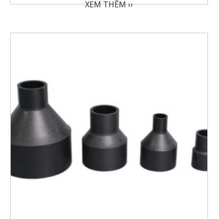
XEM THÊM ››